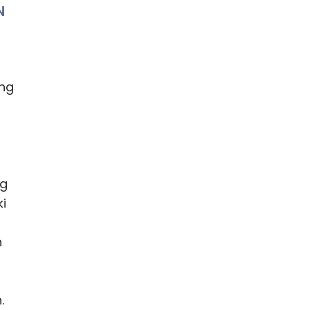
N
ang
ng
i
n
.